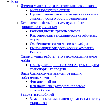
Блог
Измени мышление, и ты изменишь свою жизнь
Металлорежущие станки
Промышленная автоматизация как основа
экономического роста предприятия
Если хочешь быть богатым, нужно быть
финансово грамотным
Разновидности грузоперевозок
Как определить подлинность серебряных
монет
Особенности сдачи часов в ломбард
Рынок акций энергетических компаний
России
Самая лучшая работа - это высокооплачиваемое
хобби
Почему женщины не хотят ездить за рулем
транспортных средств
Ваше благополучие зависит от ваших
собственных решений
Финансовый лизинг
Как найти эвакуатор при поломке
автомобиля?
Ремонт автомобилей
Замена замка зажигания для авто на кнопку
старт-стоп