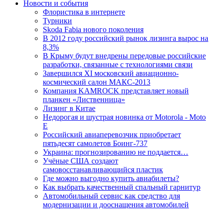
Новости и события
Флористика в интернете
Турники
Skoda Fabia нового поколения
В 2012 году российский рынок лизинга вырос на
8,3%
В Крыму будут внедрены передовые российские
разработки, связанные с технологиями связи
Завершился XI московский авиационно-
космический салон МАКС-2013
Компания KAMROCK представляет новый
планкен «Лиственница»
Лизинг в Китае
Недорогая и шустрая новинка от Motorola - Moto
E
Российский авиаперевозчик приобретает
пятьдесят самолетов Боинг-737
Украина: прогнозированию не поддается…
Учёные США создают
самовосстанавливающийся пластик
Где можно выгодно купить авиабилеты?
Как выбрать качественный спальный гарнитур
Автомобильный сервис как средство для
модернизации и дооснащения автомобилей