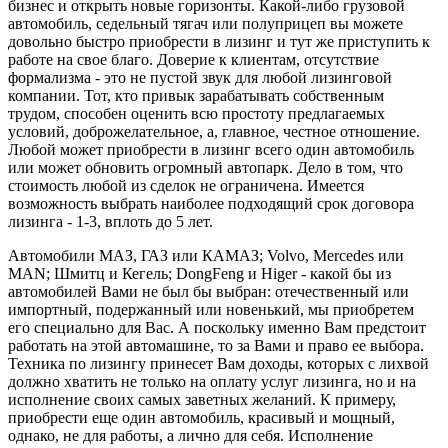
бизнес и открыть новые горизонты. Какой-либо грузовой
автомобиль, седельный тягач или полуприцеп вы можете
довольно быстро приобрести в лизинг и тут же приступить к
работе на свое благо. Доверие к клиентам, отсутствие
формализма - это не пустой звук для любой лизинговой
компании. Тот, кто привык зарабатывать собственным
трудом, способен оценить всю простоту предлагаемых
условий, доброжелательное, а, главное, честное отношение.
Любой может приобрести в лизинг всего один автомобиль
или может обновить огромный автопарк. Дело в том, что
стоимость любой из сделок не ограничена. Имеется
возможность выбрать наиболее подходящий срок договора
лизинга - 1-3, вплоть до 5 лет.
Автомобили МАЗ, ГАЗ или КАМАЗ; Volvo, Mercedes или
MAN; Шмитц и Кегель; DongFeng и Higer - какой бы из
автомобилей Вами не был бы выбран: отечественный или
импортный, подержанный или новенький, мы приобретем
его специально для Вас. А поскольку именно Вам предстоит
работать на этой автомашине, то за Вами и право ее выбора.
Техника по лизингу принесет Вам доходы, которых с лихвой
должно хватить не только на оплату услуг лизинга, но и на
исполнение своих самых заветных желаний. К примеру,
приобрести еще один автомобиль, красивый и мощный,
однако, не для работы, а лично для себя. Исполнение