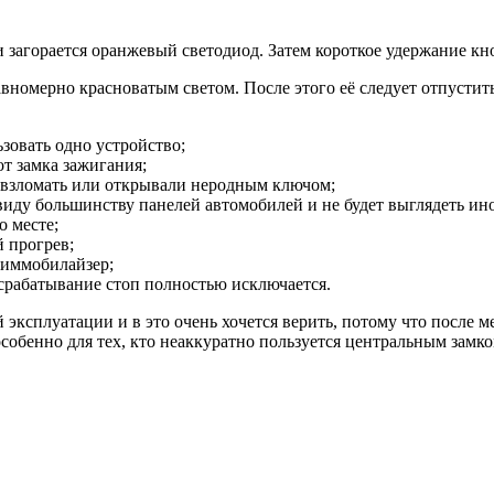
 загорается оранжевый светодиод. Затем короткое удержание кн
авномерно красноватым светом. После этого её следует отпустить
ьзовать одно устройство;
т замка зажигания;
сь взломать или открывали неродным ключом;
виду большинству панелей автомобилей и не будет выглядеть и
 месте;
й прогрев;
 иммобилайзер;
срабатывание стоп полностью исключается.
эксплуатации и в это очень хочется верить, потому что после м
собенно для тех, кто неаккуратно пользуется центральным замк