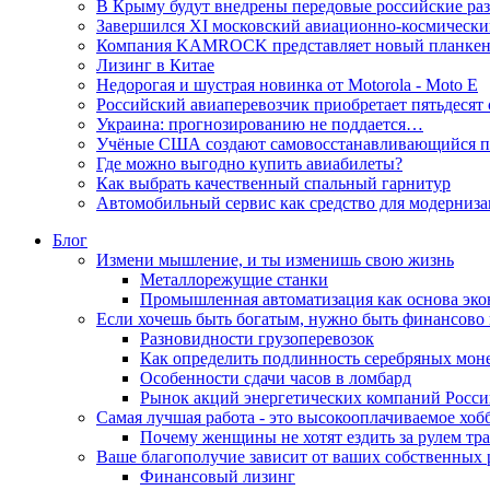
В Крыму будут внедрены передовые российские раз
Завершился XI московский авиационно-космическ
Компания KAMROCK представляет новый планкен
Лизинг в Китае
Недорогая и шустрая новинка от Motorola - Moto E
Российский авиаперевозчик приобретает пятьдесят
Украина: прогнозированию не поддается…
Учёные США создают самовосстанавливающийся п
Где можно выгодно купить авиабилеты?
Как выбрать качественный спальный гарнитур
Автомобильный сервис как средство для модерниз
Блог
Измени мышление, и ты изменишь свою жизнь
Металлорежущие станки
Промышленная автоматизация как основа эко
Если хочешь быть богатым, нужно быть финансово
Разновидности грузоперевозок
Как определить подлинность серебряных мон
Особенности сдачи часов в ломбард
Рынок акций энергетических компаний Росс
Самая лучшая работа - это высокооплачиваемое хоб
Почему женщины не хотят ездить за рулем тр
Ваше благополучие зависит от ваших собственных
Финансовый лизинг