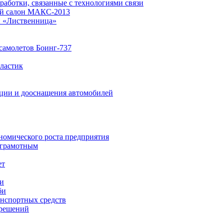
работки, связанные с технологиями связи
ий салон МАКС-2013
 «Лиственница»
 самолетов Боинг-737
ластик
ации и дооснащения автомобилей
номического роста предприятия
 грамотным
ет
ии
би
анспортных средств
 решений