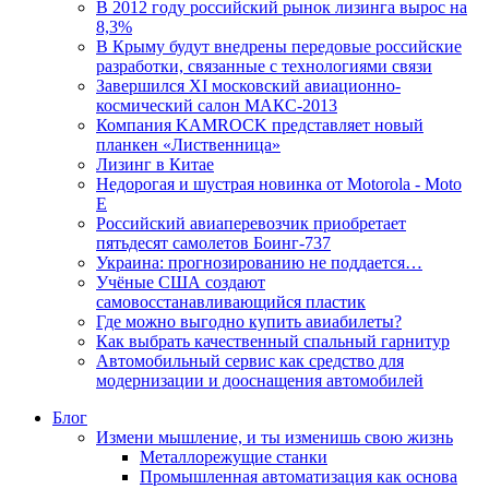
В 2012 году российский рынок лизинга вырос на
8,3%
В Крыму будут внедрены передовые российские
разработки, связанные с технологиями связи
Завершился XI московский авиационно-
космический салон МАКС-2013
Компания KAMROCK представляет новый
планкен «Лиственница»
Лизинг в Китае
Недорогая и шустрая новинка от Motorola - Moto
E
Российский авиаперевозчик приобретает
пятьдесят самолетов Боинг-737
Украина: прогнозированию не поддается…
Учёные США создают
самовосстанавливающийся пластик
Где можно выгодно купить авиабилеты?
Как выбрать качественный спальный гарнитур
Автомобильный сервис как средство для
модернизации и дооснащения автомобилей
Блог
Измени мышление, и ты изменишь свою жизнь
Металлорежущие станки
Промышленная автоматизация как основа